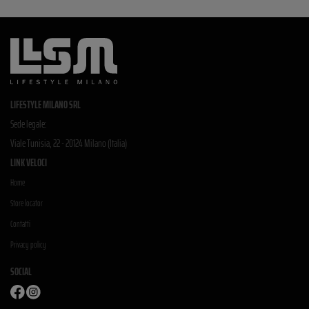
LIFESTYLE MILANO SRL
Sede legale:
Viale Tunisia, 22 - 20124 Milano (Italia)
LINK VELOCI
Home
Store locator
Contatti
Privacy policy
SOCIAL