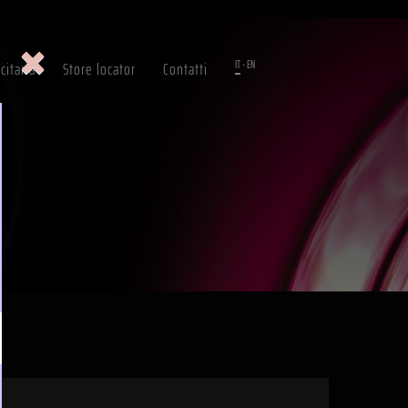
IT
-
EN
itaria
Store locator
Contatti