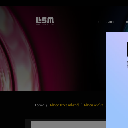
Chi siamo
L
Home
Linee Dreamland
Linea Make Up
Rossett