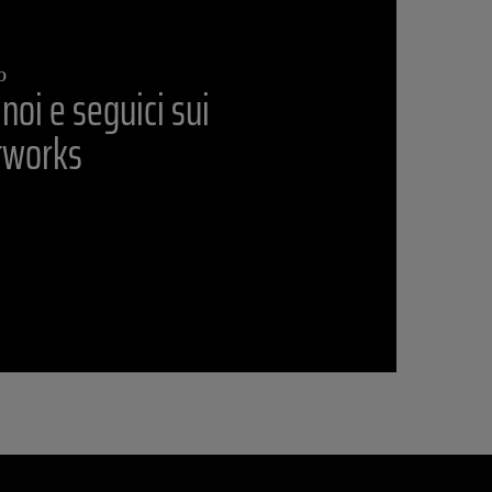
O
 noi e seguici sui
etworks