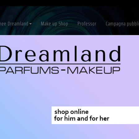
inee Dreamland
Make up Shop
Professor
Campagna pubblic
LINEA MAKE UP
o Stick ROSSO CLASSICO DLS14